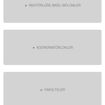
► REKTÖRLÜĞE BAĞLI BÖLÜMLER
► KOORDİNATÖRLÜKLER
► FAKÜLTELER