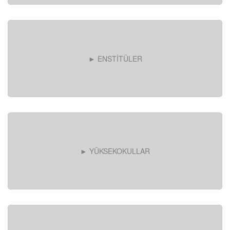
► ENSTİTÜLER
► YÜKSEKOKULLAR